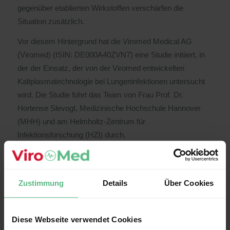
gegenüber etablierten Wirkstoffen verschärfen die
Situation zusätzlich.
Vor diesem Hintergrund hat die Viromed Medical AG
(Viromed) (ISIN: DE000A40ZVN7) eine Studie initiiert, in
der der Einsatz, der von der Viromed entwickelten
Kaltplasmatechnologie bei Lungeninfektionen untersucht
wird. Die Studie führt das Team von Frau Prof. Dr.
Hortense Slevogt, Medizinische Hochschule Hannover
(MHH) und am Helmholtz-Zentrum für
Infektionsforschung (HZI) durch.
An der Pressekonferenz nehmen nur akkreditierte
Journalisten teil.
Zustimmung
Details
Über Cookies
https://www.viromed-medical-ag.de/wp-
content/uploads/2026/04/Logo-ViroMed-medical-
ag_RGB.svg
0
0
viromed sb
https://www.viromed-
Diese Webseite verwendet Cookies
medical-ag.de/wp-content/uploads/2026/04/Logo-