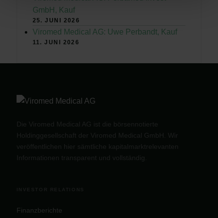
GmbH, Kauf
25. JUNI 2026
Viromed Medical AG: Uwe Perbandt, Kauf
11. JUNI 2026
Die Viromed Medical AG ist die börsennotierte
Holdinggesellschaft der Viromed Medical GmbH. Wir
veröffentlichen hier sämtliche kapitalmarktrelevanten
Informationen transparent und vollständig.
INVESTOR RELATIONS
Finanzberichte