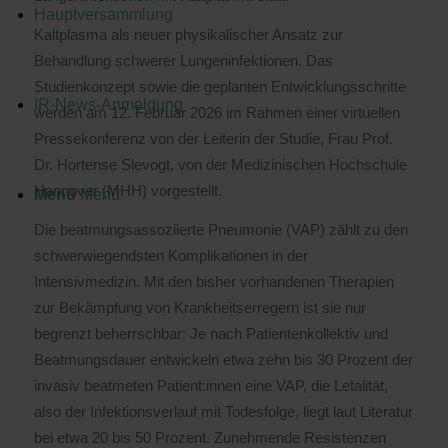
Hauptversammlung
Kaltplasma als neuer physikalischer Ansatz zur
Behandlung schwerer Lungeninfektionen. Das
Studienkonzept sowie die geplanten Entwicklungsschritte
IR-News-Anmeldung
werden am 12. Februar 2026 im Rahmen einer virtuellen
Pressekonferenz von der Leiterin der Studie, Frau Prof.
Dr. Hortense Slevogt, von der Medizinischen Hochschule
Hannover (MHH) vorgestellt.
Menü
Menü
Die beatmungsassoziierte Pneumonie (VAP) zählt zu den
schwerwiegendsten Komplikationen in der
Intensivmedizin. Mit den bisher vorhandenen Therapien
zur Bekämpfung von Krankheitserregern ist sie nur
begrenzt beherrschbar: Je nach Patientenkollektiv und
Beatmungsdauer entwickeln etwa zehn bis 30 Prozent der
invasiv beatmeten Patient:innen eine VAP, die Letalität,
also der Infektionsverlauf mit Todesfolge, liegt laut Literatur
bei etwa 20 bis 50 Prozent. Zunehmende Resistenzen