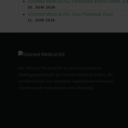
Viromed Medical AG: Perbamed Invest GmbH, Ka
25. JUNI 2026
Viromed Medical AG: Uwe Perbandt, Kauf
11. JUNI 2026
Die Viromed Medical AG ist die börsennotierte
Holdinggesellschaft der Viromed Medical GmbH. Wir
veröffentlichen hier sämtliche kapitalmarktrelevanten
Informationen transparent und vollständig.