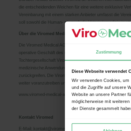
die entscheidenden Weichen für eine weitere exklusive Vert
Vereinbarung mit einem starken Anbieter umfasst die Verei
soll sowohl die Human- als auch die Veterinärmedizin in at
Über die Viromed Medical AG
Die Viromed Medical AG ist auf die Entwicklung, die Herste
Zustimmung
operative Geschäft des seit Oktober 2022 börsennotierten
Tochtergesellschaft Viromed Medical GmbH auf die Verbrei
medizinische Anwendungen. Dabei kann Viromed auf eine 
Diese Webseite verwendet 
zurückgreifen. Die Viromed Medical AG verfolgt das Ziel,
Wir verwenden Cookies, um I
weiter voranzutreiben und entsprechende Wachstumspotenzi
und die Zugriffe auf unsere 
Website an unsere Partner fü
www.viromed-medical-ag.de
möglicherweise mit weiteren
der Dienste gesammelt habe
Kontakt Viromed
E-Mail: kontakt@viromed-medical.de
Ablehnen