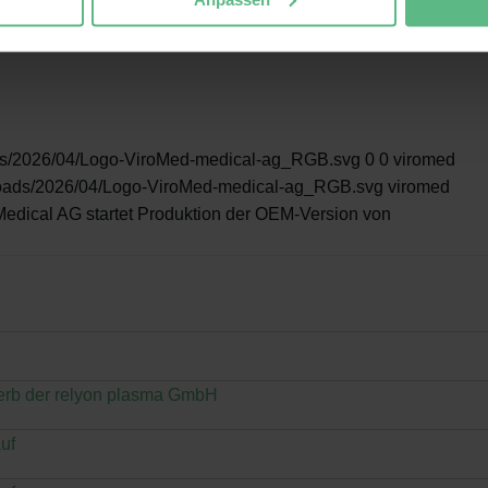
ads/2026/04/Logo-ViroMed-medical-ag_RGB.svg
0
0
viromed
ploads/2026/04/Logo-ViroMed-medical-ag_RGB.svg
viromed
edical AG startet Produktion der OEM-Version von
erb der relyon plasma GmbH
uf