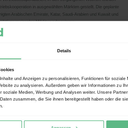
riebskooperation in ausgewählten Märkten gestellt. Die geplante
nigten Arabischen Emirate, Katar, Saudi-Arabien und Kuwait und
traktiven regionalen Märkten adressieren.
llung und den Vertrieb von Medizinprodukten spezialisiert. Das
Details
 Unternehmens konzentriert sich über die 100 %ige
tung der innovativen Kaltplasmatechnologie (KAP) für
breite Kundenbasis in der DACH-Region und darüber hinaus
Cookies
 den Einsatz von KAP in der Medizin in den kommenden Jahren
nhalte und Anzeigen zu personalisieren, Funktionen für soziale
ale zu realisieren.
Website zu analysieren. Außerdem geben wir Informationen zu I
r soziale Medien, Werbung und Analysen weiter. Unsere Partner
 Daten zusammen, die Sie ihnen bereitgestellt haben oder die s
n.
Anpassen