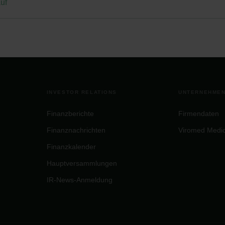
uf
INVESTOR RELATIONS
UNTERNEHME
Finanzberichte
Firmendaten
Finanznachrichten
Viromed Medi
Finanzkalender
Hauptversammlungen
IR-News-Anmeldung