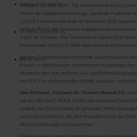
Hauptversammlung
Rellingen, 21. April 2026 – Die Viromed Medical AG („Vi
Pionier der Kaltplasmatechnologie, startet die Produk
(„RUCK“) und setzt damit die im November 2025 angekündi
vertreibt RUCK das innovative Kaltplasma-Medizinprodukt e
IR-News-Anmeldung
und in der Schweiz. Das Gerät wird als eigene OEM-Versi
Produktname ViroCAP® bleibt dabei unverändert bestehen
Mit dem Produktionsstart erreicht die Zusammenarbeit ein
Menü
Menü
Kunden zu den führenden Unternehmen im podologischen 
Akademie über eine profilierte Aus- und Weiterbildungsplatt
von RUCK im professionellen Umfeld zusätzlich unterstreic
Uwe Perbandt, Vorstand der Viromed Medical AG,
erklä
wie der HELLMUT RUCK GmbH eine exklusive Partnerschaf
Qualität von RUCK entlang der gesamten Wertschöpfungske
mich sehr beeindruckt. Mit dem Produktionsstart der OE
Wachstumsstrategie konsequent fort.“
Darüber hinaus arbeitet Viromed an weiteren internationa