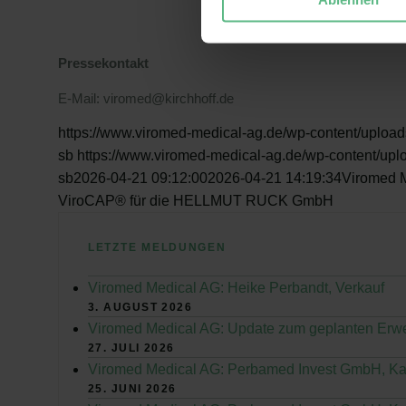
Pressekontakt
E-Mail: viromed@kirchhoff.de
https://www.viromed-medical-ag.de/wp-content/uplo
sb
https://www.viromed-medical-ag.de/wp-content/u
sb
2026-04-21 09:12:00
2026-04-21 14:19:34
Viromed M
ViroCAP® für die HELLMUT RUCK GmbH
LETZTE MELDUNGEN
Viromed Medical AG: Heike Perbandt, Verkauf
3. AUGUST 2026
Viromed Medical AG: Update zum geplanten Erw
27. JULI 2026
Viromed Medical AG: Perbamed Invest GmbH, Ka
25. JUNI 2026